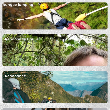
Bungee jumping
Randonnée Gorille
Randonnée